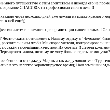
нь много путешествую с этим агентством и никогда его не пром
а, огромное СПАСИБО, ты профессионал своего дела!!!
квально через несколько дней уже лежали на пляже красного мор
сь к ней еще!))
сионализм и внимание при организации нашего отдыха! Ольга -
? Честно сказать отношение к Нашему отдыху в "Чемодане" было 
 рассчитали визы чтобы Мы скорее улетели, контролировали наш
сто поражён высочайшим качеством Их сервиса!!! Летели компани
Персидского залива, поэтому не могу больше терять не минутки?
собенности менеджеру Марии, а так же руководителю Турагенств
вание в это нелегкое короновирусное время)) Наш семейный от