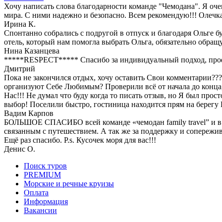
Хочу написать слова благодарности команде "Чемодана". Я оче
мира. С ними надежно и безопасно. Всем рекомендую!!! Олечк
Ирина К.
Спонтанно собрались с подругой в отпуск и благодаря Ольге бу
отель, который нам помогла выбрать Ольга, обязательно обращу
Нина Казанцева
*****RESPECT***** Спасибо за индивидуальный подход, профес
Дмитрий
Пока не закончился отдых, хочу оставить Свои комментарии???
организуют Себе Любимым? Проверили всё от начала до конца,
Нас!!! Не думал что буду когда то писать отзыв, но Я был про
выбор! Поселили быстро, гостиница находится прям на берегу 
Вадим Карпов
БОЛЬШОЕ СПАСИБО всей команде «чемодан family travel” и в о
связанным с путешествием. А так же за поддержку и сопережи
Ещё раз спасибо. P.s. Кусочек моря для вас!!!
Денис О.
Поиск туров
PREMIUM
Морские и речные круизы
Оплата
Информация
Вакансии